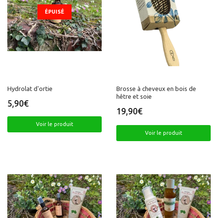
ÉPUISÉ
ÉCONOMISEZ
5,00€
Hydrolat d'ortie
Brosse à cheveux en bois de
hêtre et soie
5,90€
Prix
5,90€
19,90€
régulier
Prix
19,90€
24,90€
Prix régulier
24,90€
réduit
Voir le produit
Voir le produit
PROMO
PROMO