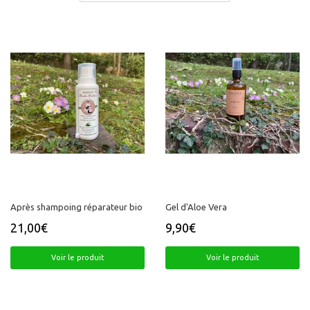
Après shampoing réparateur bio
Gel d'Aloe Vera
21,00€
9,90€
Prix
21,00€
Prix
9,90€
régulier
régulier
Voir le produit
Voir le produit