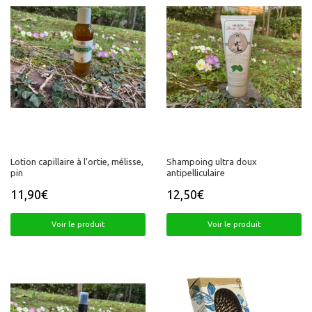
Lotion capillaire à l'ortie, mélisse,
Shampoing ultra doux
pin
antipelliculaire
11,90€
12,50€
Prix
11,90€
Prix
12,50€
régulier
régulier
Voir le produit
Voir le produit
PROMO