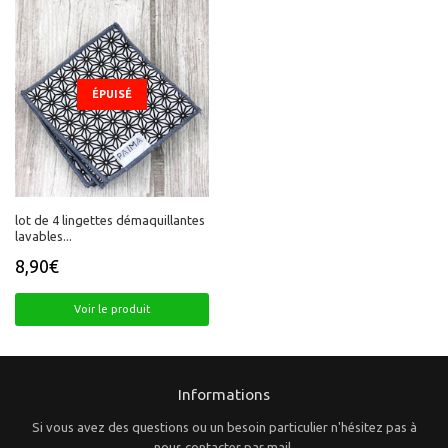
ÉPUISÉ
lot de 4 lingettes démaquillantes
lavables...
8,90€
Prix
8,90€
régulier
Voir le produit
Informations
Si vous avez des questions ou un besoin particulier n'hésitez pas à
nous contacter par mail.