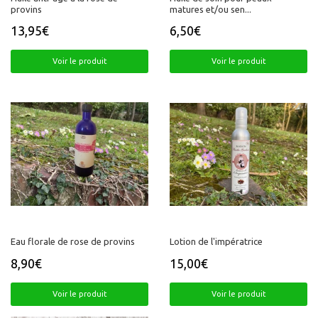
provins
matures et/ou sen...
13,95€
6,50€
Prix
13,95€
Prix
6,50€
régulier
régulier
Voir le produit
Voir le produit
Eau florale de rose de provins
Lotion de l'impératrice
8,90€
15,00€
Prix
8,90€
Prix
15,00€
régulier
régulier
Voir le produit
Voir le produit