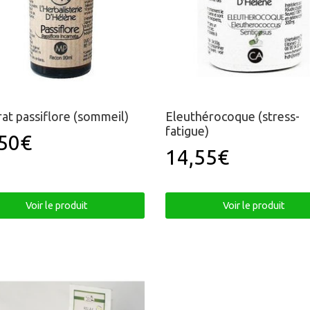
at passiflore (sommeil)
Eleuthérocoque (stress-
fatigue)
50€
x
10,50€
ulier
14,55€
Prix
14,55€
régulier
Voir le produit
Voir le produit