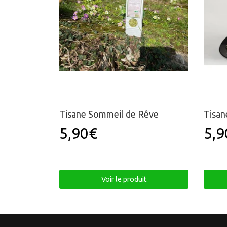
Tisane Sommeil de Rêve
Tisan
5,90€
5,9
Prix
5,90€
Pri
régulier
rég
Voir le produit