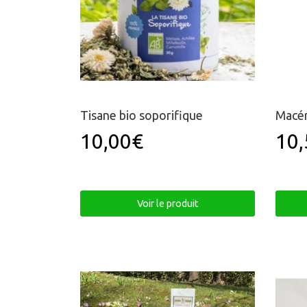
Tisane bio soporifique
Macér
10,00€
10,
Prix
10,00€
Pri
régulier
rég
Voir le produit