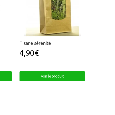
Tisane sérénité
4,90€
Prix
4,90€
régulier
Voir le produit