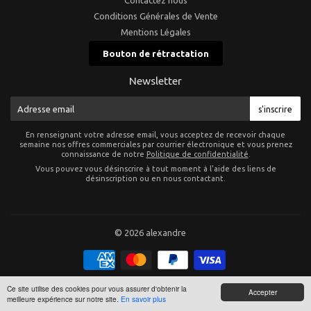
Conditions Générales de Vente
Mentions Légales
Bouton de rétractation
Newsletter
E-
s'inscrire
mail
En renseignant votre adresse email, vous acceptez de recevoir chaque
semaine nos offres commerciales par courrier électronique et vous prenez
connaissance de notre
Politique de confidentialité
.
Vous pouvez vous désinscrire à tout moment à l'aide des liens de
désinscription ou en nous contactant.
© 2026
alexandre
Ce site utilise des cookies pour vous assurer d'obtenir la
Accepter
meilleure expérience sur notre site.
En savoir plus