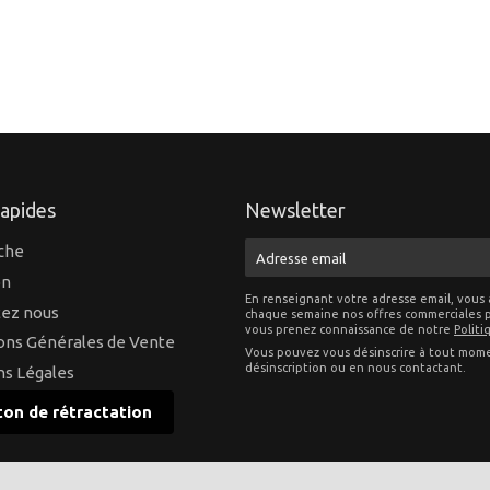
rapides
Newsletter
che
E-
mail
on
En renseignant votre adresse email, vous 
ez nous
chaque semaine nos offres commerciales p
vous prenez connaissance de notre
Politi
ons Générales de Vente
Vous pouvez vous désinscrire à tout momen
désinscription ou en nous contactant.
s Légales
on de rétractation