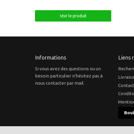
régulier
Voir le produit
Informations
Liens 
Si vous avez des questions ou un
Recher
besoin particulier n'hésitez pas à
Livrais
nous contacter par mail.
Contact
Conditi
Mention
Bout