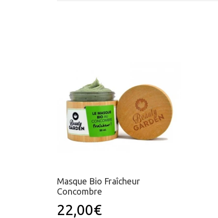
Masque Bio Fraîcheur
Concombre
22,00€
Prix
22,00€