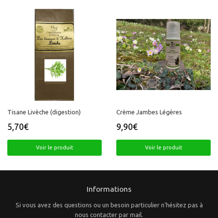
Tisane Livèche (digestion)
Crème Jambes Légères
5,70€
9,90€
Prix
5,70€
Prix
9,90€
régulier
régulier
Voir le produit
Voir le produit
Informations
Si vous avez des questions ou un besoin particulier n'hésitez pas à
nous contacter par mail.