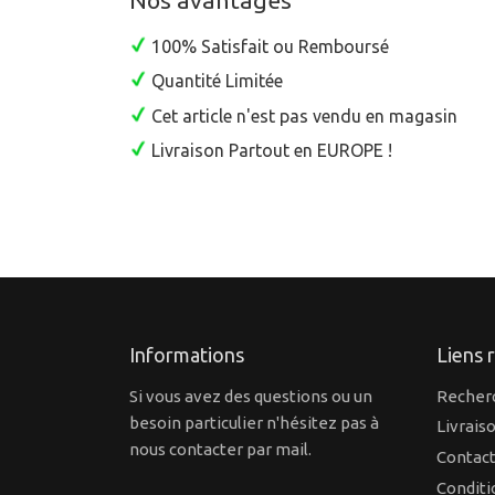
100% Satisfait ou Remboursé
Quantité Limitée
Cet article n'est pas vendu en magasin
Livraison Partout en EUROPE !
Informations
Liens 
Si vous avez des questions ou un
Recher
besoin particulier n'hésitez pas à
Livrais
nous contacter par mail.
Contact
Conditi