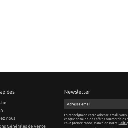
rapides
Newsletter
che
E-
mail
on
En renseignant votre adresse email, vous 
ez nous
chaque semaine nos offres commerciales p
vous prenez connaissance de notre
Politi
ons Générales de Vente