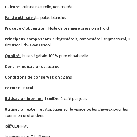
Culture :
culture naturelle, non traitée.
Partie utilisée :
La pulpe blanche.
Procédé d’obtention :
Huile de première pression à froid.
Principaux composants :
Phytostérols, campestérol, stigmastérol, B-
sitostérol, d5-avénastérol.
Qualité :
huile végétale 100% pure et naturelle.
Contre-indications :
aucune.
Conditions de conservation
:
2 ans.
Format :
100ml.
Utilisation interne
:
1 cuillère à café par jour.
Utilisation externe :
Appliquer sur le visage ou les cheveux pour les
nourrir en profondeur.
Réf/CLJHHV8
Livraison sous 7 à 10 jours.