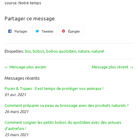
source: Notre temps
Partager ce message
Partager
Partager
Tweeter
Tweeter
Épingler
Épingler
sur
sur
sur
Facebook
Twitter
Pinterest
Étiquettes:
bio
,
bobos
,
bobos quotidien
,
nature
,
naturel
← Message plus ancien
Message plus récent →
Messages récents
Puces & Tiques : Il est temps de protéger vos animaux !
01 avr. 2021
Comment préparer sa peau au bronzage avec des produits naturels ?
26 mars 2021
Comment soigner les petits bobos du quotidien avec des astuces
d'autrefois !
25 mars 2021