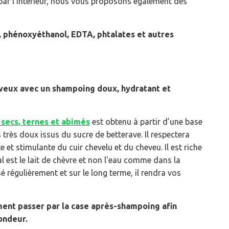
ar l'intérieur, nous vous proposons également des
s, phénoxyéthanol, EDTA, phtalates et autres
?
eveux avec un shampoing doux, hydratant et
secs, ternes et abimés
est obtenu à partir d’une base
 très doux issus du sucre de betterave. Il respectera
e et stimulante du cuir chevelu et du cheveu. Il est riche
l est le lait de chèvre et non l'eau comme dans la
 régulièrement et sur le long terme, il rendra v
os
ent passer par la case après-shampoing afin
fondeur.