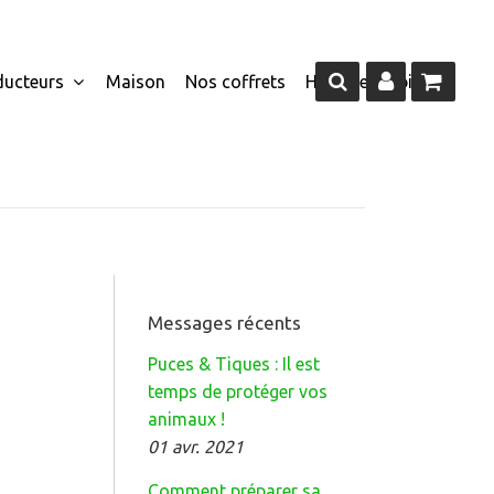
ducteurs
Maison
Nos coffrets
Homme
Epicerie
Messages récents
Puces & Tiques : Il est
temps de protéger vos
animaux !
01 avr. 2021
Comment préparer sa