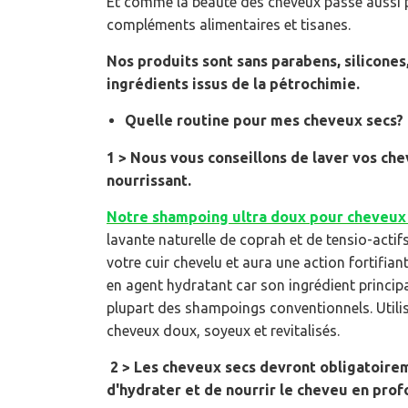
Et comme la beauté des cheveux passe aussi p
compléments alimentaires et tisanes.
Nos produits sont sans parabens, silicone
ingrédients issus de la pétrochimie.
Quelle routine pour mes cheveux secs
1 > Nous vous conseillons de laver vos ch
nourrissant.
Notre shampoing ultra doux pour cheveux 
lavante naturelle de coprah et de tensio-actifs
votre cuir chevelu et aura une action fortifiant
en agent hydratant car son ingrédient principa
plupart des shampoings conventionnels. Utilisé
cheveux doux, soyeux et revitalisés.
2 > Les cheveux secs devront obligatoirem
d'hydrater et de nourrir le cheveu en pro