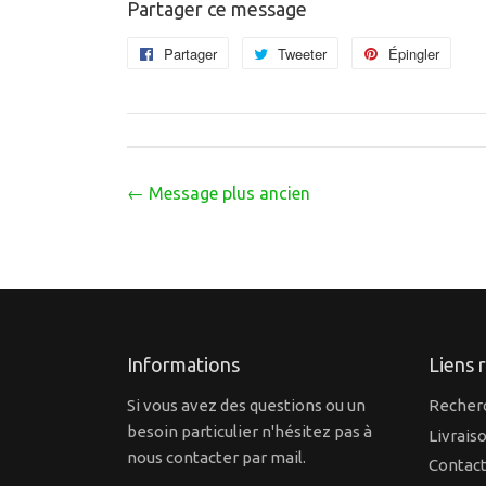
Partager ce message
Partager
Partager
Tweeter
Tweeter
Épingler
Éping
sur
sur
sur
Facebook
Twitter
Pinte
← Message plus ancien
Informations
Liens 
Si vous avez des questions ou un
Recher
besoin particulier n'hésitez pas à
Livrais
nous contacter par mail.
Contact