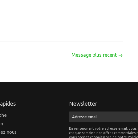
ler
rest
Message plus récent →
rapides
Newsletter
che
E-
mail
on
En renseignant votre adresse email, vous 
ez nous
chaque semaine nos offres commerciales p
vous prenez connaissance de notre
Politi